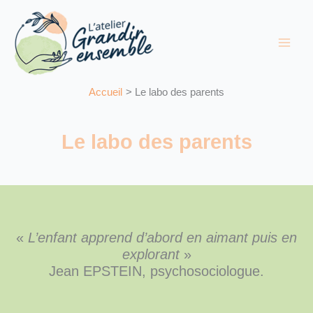
Aller
au
contenu
Accueil
Le labo des parents
Le labo des parents
«
L’enfant apprend d’abord en aimant puis en
explorant
»
Jean EPSTEIN, psychosociologue.